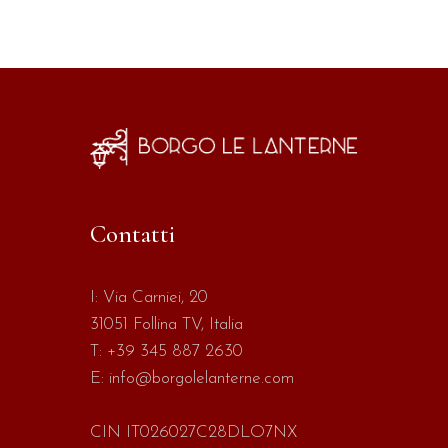
Contatti
I:
Via Carniei, 20
31051 Follina TV, Italia
T:
+39 345 887 2630
E:
info@borgolelanterne.com
CIN IT026027C28DLO7NX