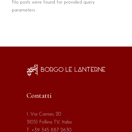
No posts were found for provided query
parameters.
Contatti
I:
Via Carniei, 20
31051 Follina TV, Italia
T:
+39 345 887 2630